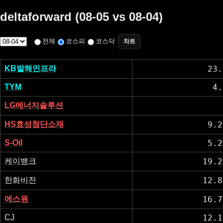
deltaforward (08-05 vs 08-04)
전체
코스피
코스닥
차트
KB발해인프라
23.
TYM
4.
LG에너지솔루션
HS효성첨단소재
9.2
S-Oil
5.2
케이뱅크
19.2
한화비전
12.8
에스원
16.7
CJ
12.1