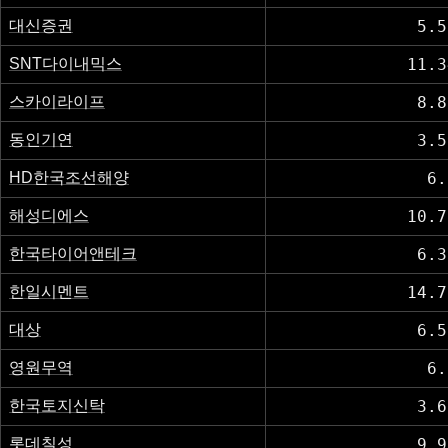
대신증권
5.5
SNT다이내믹스
11.3
스카이라이프
8.8
동인기연
3.5
HD한국조선해양
6.
해성디에스
10.7
한국타이어앤테크
6.3
한일시멘트
14.7
대상
6.5
영원무역
6.
한국토지신탁
3.6
롯데칠성
9.9