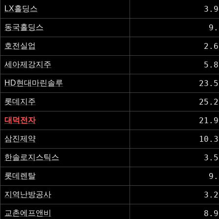
LX홀딩스
3.9
동국홀딩스
9.
호전실업
2.6
세아제강지주
5.8
HD현대마린솔루
23.5
롯데지주
25.2
대덕전자
21.9
삼진제약
10.3
한솔로지스틱스
3.5
롯데렌탈
9.
지역난방공사
3.2
교촌에프앤비
8.9