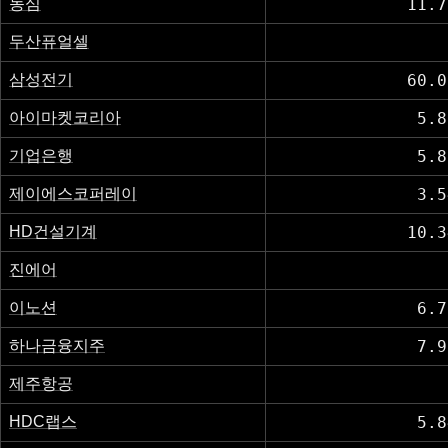
농심
11.7
두산퓨얼셀
삼성전기
60.0
아이마켓코리아
5.8
기업은행
5.8
제이에스코퍼레이
3.5
HD건설기계
10.3
진에어
이노션
6.7
하나금융지주
7.9
제주항공
HDC랩스
5.8