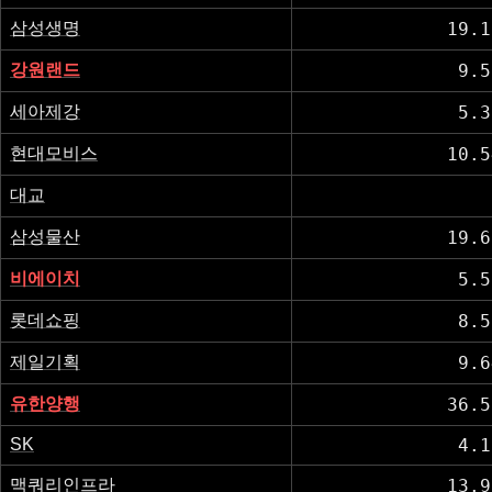
삼성생명
19.1
강원랜드
9.5
세아제강
5.3
현대모비스
10.5
대교
삼성물산
19.6
비에이치
5.5
롯데쇼핑
8.5
제일기획
9.6
유한양행
36.5
SK
4.1
맥쿼리인프라
13.9