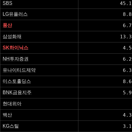
SBS
45.1
LG유플러스
8.8
풍산
6.7
삼성화재
13.3
SK하이닉스
4.5
NH투자증권
6.2
유나이티드제약
6.3
미스토홀딩스
8.6
BNK금융지주
5.9
현대위아
백산
4.3
KG스틸
3.1