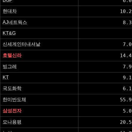
BGF
6.0
현대차
10.2
AJ네트웍스
8.3
KT&G
신세계인터내셔날
7.0
호텔신라
14.4
빙그레
7.9
KT
9.1
국도화학
6.1
한미반도체
55.9
삼성전자
5.0
모나용평
20.5